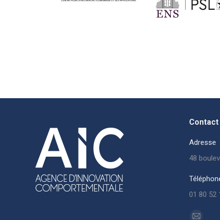
Contact 
Adresse
48 boulev
Téléphon
01 80 52 
Trouvez n