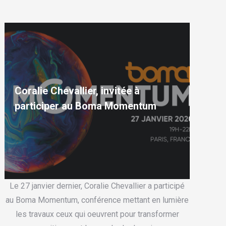
Coralie Chevallier, invitée à
participer au Boma Momentum
Le 27 janvier dernier, Coralie Chevallier a participé
au Boma Momentum, conférence mettant en lumière
les travaux ceux qui oeuvrent pour transformer