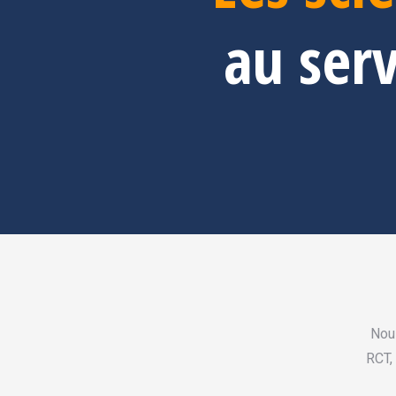
au serv
Nous
RCT,