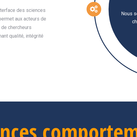
interface des sciences
Nous s
permet aux acteurs de
ch
m de chercheurs
nt qualité, intégrité
iences comportem