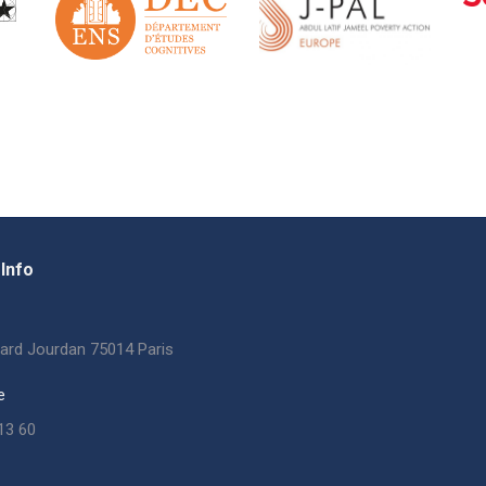
Info
ard Jourdan 75014 Paris
e
13 60
ous sur :