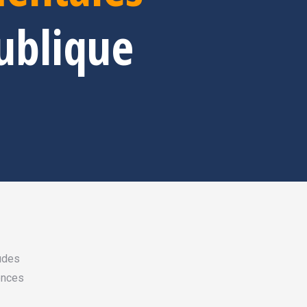
publique
tudes
ences